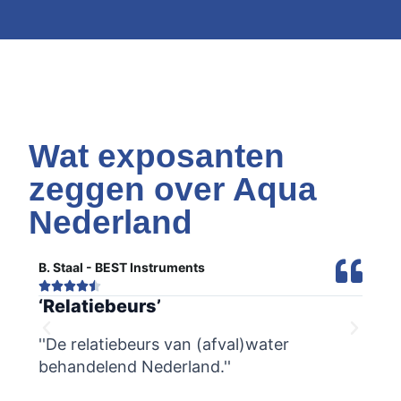
Wat exposanten
zeggen over Aqua
Nederland
B. Staal - BEST Instruments
M. L







‘Relatiebeurs’
‘Br
st
''De relatiebeurs van (afval)water
''A
behandelend Nederland.''
en i