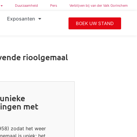
Duurzaamheid
Pers
Verblijven bij van der Valk Gorinchem
Exposanten
BOEK UW STAND
vende rioolgemaal
 unieke
dingen met
958) zodat het weer
gemaal is uniek: het