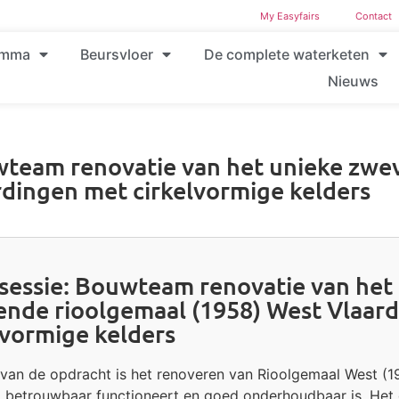
My Easyfairs
Contact
amma
Beursvloer
De complete waterketen
Nieuws
team renovatie van het unieke zwe
rdingen met cirkelvormige kelders
essie: Bouwteam renovatie van het
nde rioolgemaal (1958) West Vlaar
lvormige kelders
 van de opdracht is het renoveren van Rioolgemaal West (1
g betrouwbaar functioneert en goed onderhoudbaar is. Het 