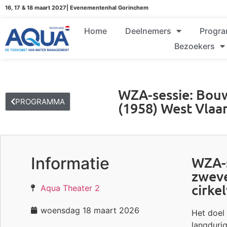
16, 17 & 18 maart 2027| Evenementenhal Gorinchem
Home
Deelnemers
Progr
Bezoekers
WZA-sessie: Bouw
PROGRAMMA
(1958) West Vlaa
Informatie
WZA-s
zweve
cirke
Aqua Theater 2
woensdag 18 maart 2026
Het doel
langduri