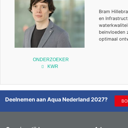
Bram Hillebr
en Infrastruc
waterkwalitei
beinvloeden 
optimaal ontw
ONDERZOEKER
KWR
Deelnemen aan Aqua Nederland 2027?
BO