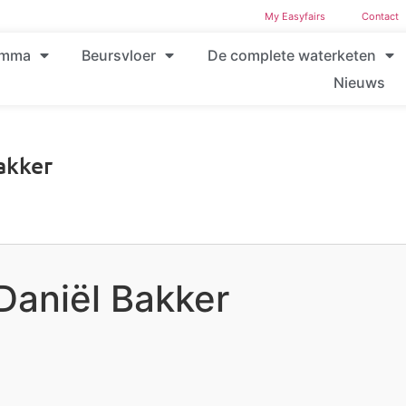
My Easyfairs
Contact
amma
Beursvloer
De complete waterketen
Nieuws
akker
Daniël Bakker