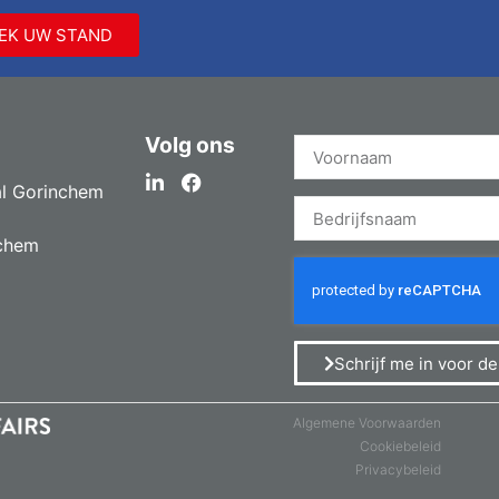
EK UW STAND
Volg ons
l Gorinchem
chem
Schrijf me in voor d
Algemene Voorwaarden
Cookiebeleid
Privacybeleid