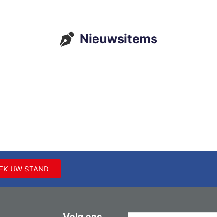
Nieuwsitems
EK UW STAND
Volg ons