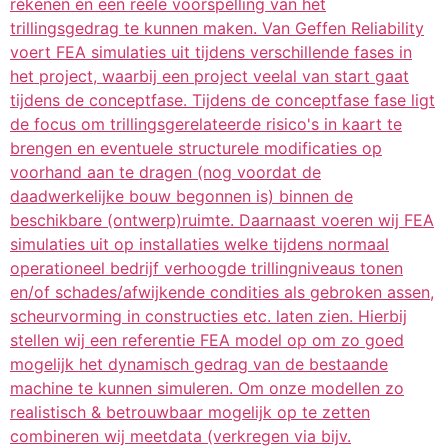
rekenen en een reële voorspelling van het
trillingsgedrag te kunnen maken. Van Geffen Reliability
voert FEA simulaties uit tijdens verschillende fases in
het project, waarbij een project veelal van start gaat
tijdens de conceptfase. Tijdens de conceptfase fase ligt
de focus om trillingsgerelateerde risico's in kaart te
brengen en eventuele structurele modificaties op
voorhand aan te dragen (nog voordat de
daadwerkelijke bouw begonnen is) binnen de
beschikbare (ontwerp)ruimte. Daarnaast voeren wij FEA
simulaties uit op installaties welke tijdens normaal
operationeel bedrijf verhoogde trillingniveaus tonen
en/of schades/afwijkende condities als gebroken assen,
scheurvorming in constructies etc. laten zien. Hierbij
stellen wij een referentie FEA model op om zo goed
mogelijk het dynamisch gedrag van de bestaande
machine te kunnen simuleren. Om onze modellen zo
realistisch & betrouwbaar mogelijk op te zetten
combineren wij meetdata (verkregen via bijv.