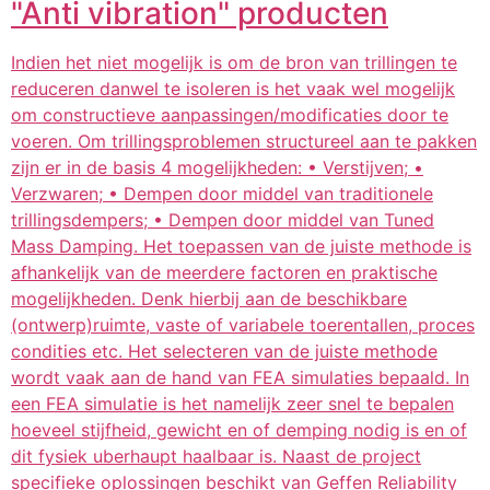
"Anti vibration" producten
Indien het niet mogelijk is om de bron van trillingen te
reduceren danwel te isoleren is het vaak wel mogelijk
om constructieve aanpassingen/modificaties door te
voeren. Om trillingsproblemen structureel aan te pakken
zijn er in de basis 4 mogelijkheden: • Verstijven; •
Verzwaren; • Dempen door middel van traditionele
trillingsdempers; • Dempen door middel van Tuned
Mass Damping. Het toepassen van de juiste methode is
afhankelijk van de meerdere factoren en praktische
mogelijkheden. Denk hierbij aan de beschikbare
(ontwerp)ruimte, vaste of variabele toerentallen, proces
condities etc. Het selecteren van de juiste methode
wordt vaak aan de hand van FEA simulaties bepaald. In
een FEA simulatie is het namelijk zeer snel te bepalen
hoeveel stijfheid, gewicht en of demping nodig is en of
dit fysiek uberhaupt haalbaar is. Naast de project
specifieke oplossingen beschikt van Geffen Reliability