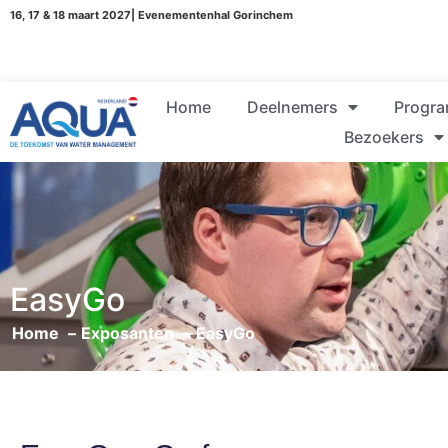
16, 17 & 18 maart 2027| Evenementenhal Gorinchem
Home
Deelnemers
Progr
Bezoekers
EasyGo
Home
Exposanten
EasyGo