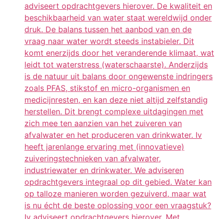
adviseert opdrachtgevers hierover. De kwaliteit en
beschikbaarheid van water staat wereldwijd onder
druk. De balans tussen het aanbod van en de
vraag naar water wordt steeds instabieler. Dit
komt enerzijds door het veranderende klimaat, wat
leidt tot waterstress (waterschaarste). Anderzijds
is de natuur uit balans door ongewenste indringers
zoals PFAS, stikstof en micro-organismen en
medicijnresten, en kan deze niet altijd zelfstandig
herstellen. Dit brengt complexe uitdagingen met
zich mee ten aanzien van het zuiveren van
afvalwater en het produceren van drinkwater. Iv
heeft jarenlange ervaring met (innovatieve)
zuiveringstechnieken van afvalwater,
industriewater en drinkwater. We adviseren
opdrachtgevers integraal op dit gebied. Water kan
op talloze manieren worden gezuiverd, maar wat
is nu écht de beste oplossing voor een vraagstuk?
Iv adviseert opdrachtgevers hierover. Met