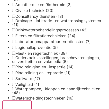
Aquathermie en Riothermie
(3)
Civiele techniek
(23)
Consultancy diensten
(18)
Drainage-, infiltratie- en wateropslagsystemen
(11)
Drinkwaterbehandelingsprocessen
(42)
Filters en filtratietechnieken
(24)
Laboratoriumapparatuur en -diensten
(7)
Legionellapreventie
(5)
Meet- en regeltechniek
(38)
Onderzoeksinstellingen, brancheverenigingen,
universiteiten en vakmedia
(5)
Rioolreiniging en -inspectie
(14)
Rioolrelining en -reparatie
(11)
Software
(17)
Veiligheid
(11)
Waterpompen, -kleppen en aandrijftechnieken
(48)
Waterscheidingstechnieken
(16)