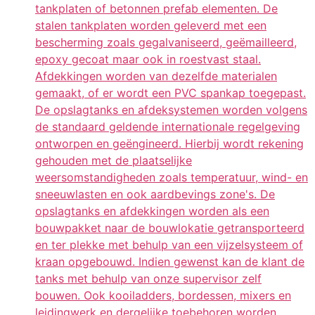
tankplaten of betonnen prefab elementen. De
stalen tankplaten worden geleverd met een
bescherming zoals gegalvaniseerd, geëmailleerd,
epoxy gecoat maar ook in roestvast staal.
Afdekkingen worden van dezelfde materialen
gemaakt, of er wordt een PVC spankap toegepast.
De opslagtanks en afdeksystemen worden volgens
de standaard geldende internationale regelgeving
ontworpen en geëngineerd. Hierbij wordt rekening
gehouden met de plaatselijke
weersomstandigheden zoals temperatuur, wind- en
sneeuwlasten en ook aardbevings zone's. De
opslagtanks en afdekkingen worden als een
bouwpakket naar de bouwlokatie getransporteerd
en ter plekke met behulp van een vijzelsysteem of
kraan opgebouwd. Indien gewenst kan de klant de
tanks met behulp van onze supervisor zelf
bouwen. Ook kooiladders, bordessen, mixers en
leidingwerk en dergelijke toebehoren worden