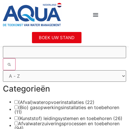
BOEK UW STAND
Filters
Categorieën
(Afval)wateropvoerinstallaties
(22)
(Bio) gasopwerkingsinstallaties en toebehoren
(11)
(Kunststof) leidingsystemen en toebehoren
(26)
Afvalwaterzuiveringsprocessen en toebehoren
(94)