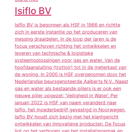
Isiflo BV
Isiflo BV is begonnen als HSF in 1966 en richtte
zich in eerste instantie op het produceren van
messing draaidelen. In de loop der jaren is de
focus verschoven richting het ontwikkelen en
leveren van technische & logistieke
systeemoplossingen voor gas en water. Van de
hoofdaansluiting (trottoir) tot in de meterkast van
de woning. In 2000 is HSF overgenomen door het
Nederlandse beursgenoteerde Aalberts N.V.. Naast
gas en water als bestaande pijlers is er ook een
nieuwe pijler opgezet: ‘Veiligheid in Water’. Per
januari 2022 is HSF van naam veranderd naar
Isiflo, het moederbedrijf gevestigd in Noorwegen.
Isiflo BV houdt zich bezig met het klantgericht
ontwikkelen van innovatieve producten. De focus
ligt op het verhogen van het installatiegemak en