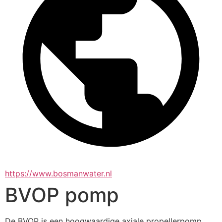
https://www.bosmanwater.nl
BVOP pomp
De BVOP is een hoogwaardige axiale propellerpomp 