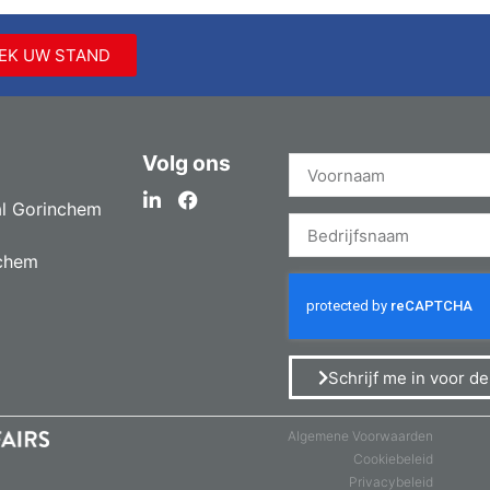
EK UW STAND
Volg ons
l Gorinchem
chem
Schrijf me in voor d
Algemene Voorwaarden
Cookiebeleid
Privacybeleid