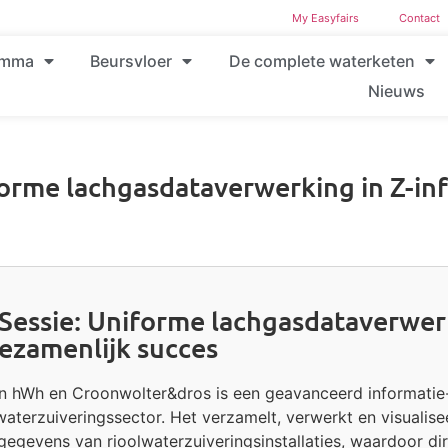
My Easyfairs
Contact
amma
Beursvloer
De complete waterketen
Nieuws
orme lachgasdataverwerking in Z-inf
essie: Uniforme lachgasdataverwerk
ezamenlijk succes
an hWh en Croonwolter&dros is een geavanceerd informati
aterzuiveringssector. Het verzamelt, verwerkt en visualise
gegevens van rioolwaterzuiveringsinstallaties, waardoor dir