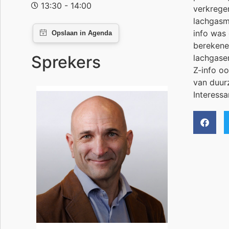
13:30 - 14:00
verkrege
lachgasm
info was
berekene
Sprekers
lachgasem
Z-info o
van duur
Interess