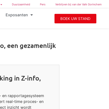
Duurzaamheid
Pers
Verblijven bij van der Valk Gorinchem
Exposanten
BOEK UW STAND
o, een gezamenlijk
ing in Z-info,
e- en rapportagesysteem
ert real-time proces- en
ect inzicht wordt