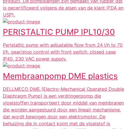
product. De pompslangen zijn gemaakt van rubber dat
is gecertificeerd volgens de eisen van de klant (FDA en
USP).
PERISTALTIC PUMP IPL10/30
Peristaltic pump with adjustable flow from 24 l/h to 70
l/h, gear/stop control with front switch, closed case
IP40, 230 VAC power supply.
Membraanpomp DME plastics
DELLMECO DME (Electro-Mechanical Operated Double
Diaphragm Pump) is een verdringerpomp die
vloeistoffen transporteert door middel van membranen
die worden aangestuurd door een lineair mechanisme,
dat wordt bewogen door een elektromotor. De
behuizing die in contact komt met de vloeistof is