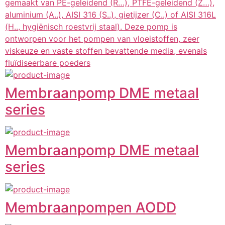
gemaakt van PE-geleidend (R…), PTFE-geleidend (Z…),
aluminium (A..), AISI 316 (S..), gietijzer (C..) of AISI 316L
(H.., hygiënisch roestvrij staal). Deze pomp is
ontworpen voor het pompen van vloeistoffen, zeer
viskeuze en vaste stoffen bevattende media, evenals
fluïdiseerbare poeders
Membraanpomp DME metaal
series
Membraanpomp DME metaal
series
Membraanpompen AODD