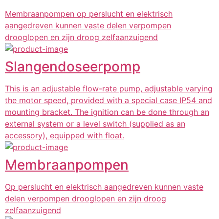
Membraanpompen op perslucht en elektrisch
aangedreven kunnen vaste delen verpompen
drooglopen en zijn droog zelfaanzuigend
Slangendoseerpomp
This is an adjustable flow-rate pump, adjustable varying
the motor speed, provided with a special case IP54 and
mounting bracket. The ignition can be done through an
external system or a level switch (supplied as an
accessory), equipped with float.
Membraanpompen
Op perslucht en elektrisch aangedreven kunnen vaste
delen verpompen drooglopen en zijn droog
zelfaanzuigend