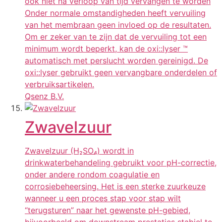
ook niet na verloop van tijd vervangen te worden
Onder normale omstandigheden heeft vervuiling
van het membraan geen invloed op de resultaten.
Om er zeker van te zijn dat de vervuiling tot een
minimum wordt beperkt, kan de oxi::lyser ™
automatisch met perslucht worden gereinigd. De
oxi::lyser gebruikt geen vervangbare onderdelen of
verbruiksartikelen.
Qsenz B.V.
Zwavelzuur
Zwavelzuur (H₂SO₄) wordt in
drinkwaterbehandeling gebruikt voor pH-correctie,
onder andere rondom coagulatie en
corrosiebeheersing. Het is een sterke zuurkeuze
wanneer u een proces stap voor stap wilt
“terugsturen” naar het gewenste pH-gebied,