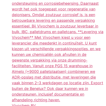
ondersteuning en corrosiebeheersing. Daarnaast
wordt het ook toegepast voor regeneratie van
deionisers. Omdat zoutzuur corrosief is, is een
betrouwbare levering en passende verpakking
essentieel. Bij Vivochem is zoutzuur leverbaar in
bulk, IBC, palletdrums en palletcans. **Levering via
Vivochem** Met Vivochem kiest u voor een
leverancier die meedenkt in continuïteit. U kunt
kiezen uit verschillende verpakkingsopties, en we
kunnen uw chemicaliën ook afvullen in de
gewenste verpakking via onze drumming-
faciliteiten. Vanuit onze PGS 15 warehouse in
Almelo (+9000 palletplaatsen) combineren we
ADR-opslag met distributie, met leveringen die
vaak binnen 2–3 werkdagen op locatie zijn. Export
buiten de Benelux? Ook daar kunnen we in
ondersteunen, inclusief documentatie en
afhandeling richting haven.
Vivochem BV