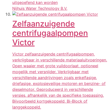
uitgeoefend kan worden
Nijhuis Water Technology B.V.
Zelfaanzuigende
centrifugaalpompen
Victor
Victor zelfaanzuigende centrifugaalpompen,
verkrijgbaar in verschillende materiaaluitvoeringen.
Open waaier met grote vuildoorlaat, optioneel
mogelijk met versnijder. Verkrijgbaar met
verschillende aandrijvingen zoals enkelfasige,
driefasige, explosieveilige motoren en benzine- of
dieselmotor. Geproduceerd in verschillende
versies, afhankelijk van de specifieke toepassing.
Bijvoorbeeld kortgekoppeld, Bi-Block of
langgekoppeld.