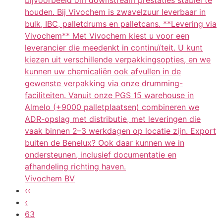
bijvoorbeeld om downstream prestaties stabiel te
houden. Bij Vivochem is zwavelzuur leverbaar in
bulk, IBC, palletdrums en palletcans. **Levering via
Vivochem** Met Vivochem kiest u voor een
leverancier die meedenkt in continuïteit. U kunt
kiezen uit verschillende verpakkingsopties, en we
kunnen uw chemicaliën ook afvullen in de
gewenste verpakking via onze drumming-
faciliteiten. Vanuit onze PGS 15 warehouse in
Almelo (+9000 palletplaatsen) combineren we
ADR-opslag met distributie, met leveringen die
vaak binnen 2–3 werkdagen op locatie zijn. Export
buiten de Benelux? Ook daar kunnen we in
ondersteunen, inclusief documentatie en
afhandeling richting haven.
Vivochem BV
‹‹
‹
63