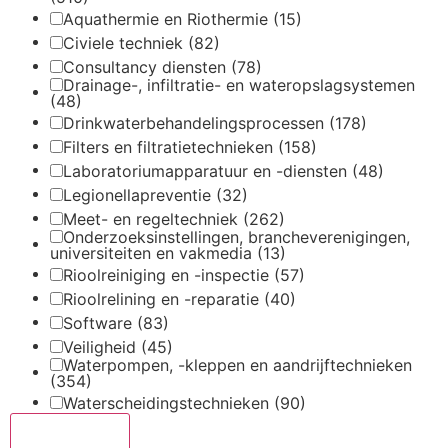
Aquathermie en Riothermie
(15)
Civiele techniek
(82)
Consultancy diensten
(78)
Drainage-, infiltratie- en wateropslagsystemen
(48)
Drinkwaterbehandelingsprocessen
(178)
Filters en filtratietechnieken
(158)
Laboratoriumapparatuur en -diensten
(48)
Legionellapreventie
(32)
Meet- en regeltechniek
(262)
Onderzoeksinstellingen, brancheverenigingen,
universiteiten en vakmedia
(13)
Rioolreiniging en -inspectie
(57)
Rioolrelining en -reparatie
(40)
Software
(83)
Veiligheid
(45)
Waterpompen, -kleppen en aandrijftechnieken
(354)
Waterscheidingstechnieken
(90)