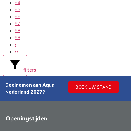
64
65
66
67
68
69
›
››
filters
Deelnemen aan Aqua
BOEK UW STAND
Nederland 2027?
Openingstijden