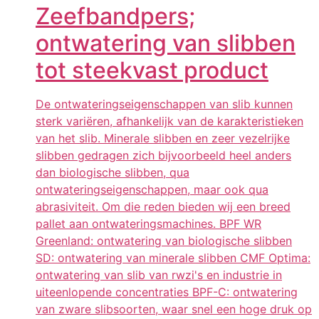
Zeefbandpers;
ontwatering van slibben
tot steekvast product
De ontwateringseigenschappen van slib kunnen
sterk variëren, afhankelijk van de karakteristieken
van het slib. Minerale slibben en zeer vezelrijke
slibben gedragen zich bijvoorbeeld heel anders
dan biologische slibben, qua
ontwateringseigenschappen, maar ook qua
abrasiviteit. Om die reden bieden wij een breed
pallet aan ontwateringsmachines. BPF WR
Greenland: ontwatering van biologische slibben
SD: ontwatering van minerale slibben CMF Optima:
ontwatering van slib van rwzi's en industrie in
uiteenlopende concentraties BPF-C: ontwatering
van zware slibsoorten, waar snel een hoge druk op