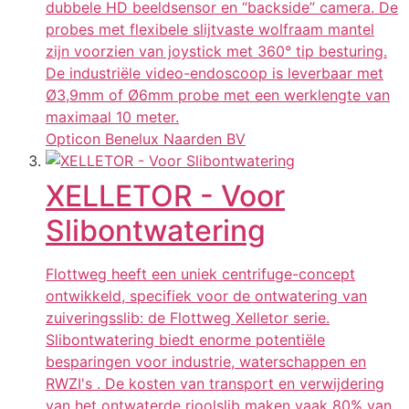
dubbele HD beeldsensor en “backside” camera. De
probes met flexibele slijtvaste wolfraam mantel
zijn voorzien van joystick met 360° tip besturing.
De industriële video-endoscoop is leverbaar met
Ø3,9mm of Ø6mm probe met een werklengte van
maximaal 10 meter.
Opticon Benelux Naarden BV
XELLETOR - Voor
Slibontwatering
Flottweg heeft een uniek centrifuge-concept
ontwikkeld, specifiek voor de ontwatering van
zuiveringsslib: de Flottweg Xelletor serie.
Slibontwatering biedt enorme potentiële
besparingen voor industrie, waterschappen en
RWZI's . De kosten van transport en verwijdering
van het ontwaterde rioolslib maken vaak 80% van