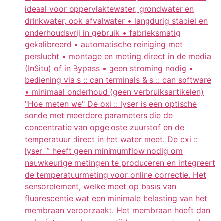
ideaal voor oppervlaktewater, grondwater en
drinkwater, ook afvalwater • langdurig stabiel en
onderhoudsvrij in gebruik • fabrieksmatig
gekalibreerd • automatische reiniging met
perslucht • montage en meting direct in de media
(InSitu) of in Bypass • geen stroming nodig •
bediening via s :: can terminals & s :: can software
• minimaal onderhoud (geen verbruiksartikelen)
"Hoe meten we" De oxi :: lyser is een optische
sonde met meerdere parameters die de
concentratie van opgeloste zuurstof en de
temperatuur direct in het water meet. De oxi ::
lyser ™ heeft geen minimumflow nodig om
nauwkeurige metingen te produceren en integreert
de temperatuurmeting voor online correctie. Het
sensorelement, welke meet op basis van
fluorescentie wat een minimale belasting van het
membraan veroorzaakt. Het membraan hoeft dan