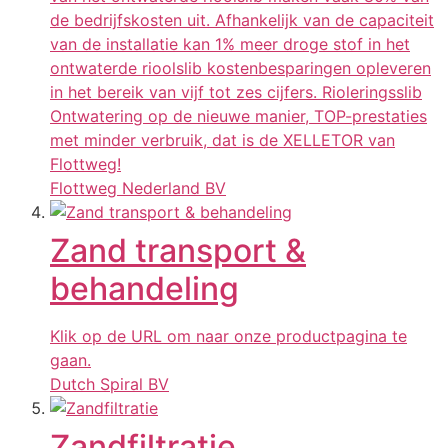
de bedrijfskosten uit. Afhankelijk van de capaciteit
van de installatie kan 1% meer droge stof in het
ontwaterde rioolslib kostenbesparingen opleveren
in het bereik van vijf tot zes cijfers. Rioleringsslib
Ontwatering op de nieuwe manier, TOP-prestaties
met minder verbruik, dat is de XELLETOR van
Flottweg!
Flottweg Nederland BV
Zand transport &
behandeling
Klik op de URL om naar onze productpagina te
gaan.
Dutch Spiral BV
Zandfiltratie