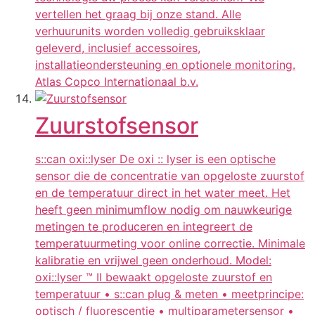
vertellen het graag bij onze stand. Alle
verhuurunits worden volledig gebruiksklaar
geleverd, inclusief accessoires,
installatieondersteuning en optionele monitoring.
Atlas Copco Internationaal b.v.
Zuurstofsensor
s::can oxi::lyser De oxi :: lyser is een optische
sensor die de concentratie van opgeloste zuurstof
en de temperatuur direct in het water meet. Het
heeft geen minimumflow nodig om nauwkeurige
metingen te produceren en integreert de
temperatuurmeting voor online correctie. Minimale
kalibratie en vrijwel geen onderhoud. Model:
oxi::lyser ™ II bewaakt opgeloste zuurstof en
temperatuur • s::can plug & meten • meetprincipe:
optisch / fluorescentie • multiparametersensor •