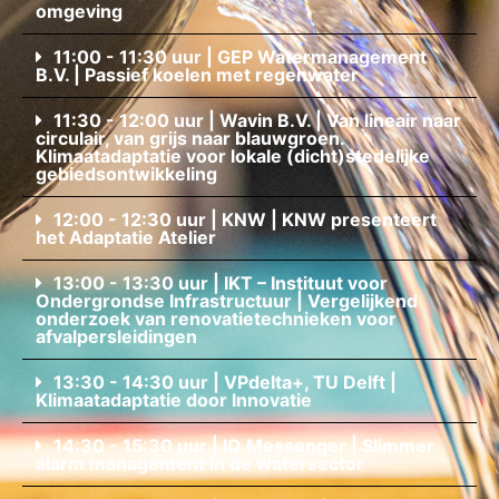
omgeving
11:00 - 11:30 uur | GEP Watermanagement
B.V. | Passief koelen met regenwater
11:30 - 12:00 uur | Wavin B.V. | Van lineair naar
circulair, van grijs naar blauwgroen.
Klimaatadaptatie voor lokale (dicht)stedelijke
gebiedsontwikkeling
12:00 - 12:30 uur | KNW | KNW presenteert
het Adaptatie Atelier
13:00 - 13:30 uur | IKT – Instituut voor
Ondergrondse Infrastructuur | Vergelijkend
onderzoek van renovatietechnieken voor
afvalpersleidingen
13:30 - 14:30 uur | VPdelta+, TU Delft |
Klimaatadaptatie door Innovatie
14:30 - 15:30 uur | IQ Messenger | Slimmer
alarm management in de watersector