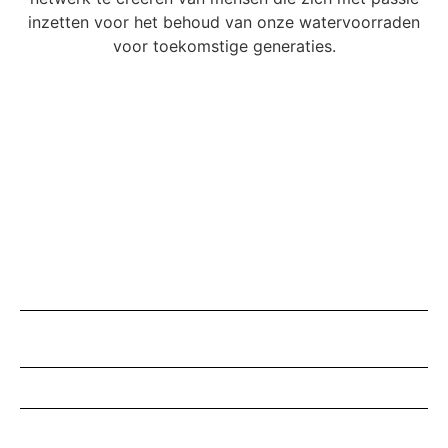
inzetten voor het behoud van onze watervoorraden
voor toekomstige generaties.
Stedelijk Watertheater
21 maart
11:00 - 11:30 uur | CirTec B.V. | MOST -
MOdular and autonomous Sewage Treatment
11:30 - 12:00 uur | Circospin | Circulaire
Rioolgemaal Ontzorging in de praktijk
12:30 - 13:00 uur | TAUW | Podcast
13:00 - 13:30 uur | Krüger by Veolia | Why is
the Digital Transformation of sewer networks