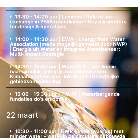
management so challenging?
13:30 - 14:00 uur | Lanxess | Role of ion
exchange in PFAS remediation – Key parameters
for design & operations
14:00 - 14:30 uur | EWA - Energy from Water
Association (mede mogelijk gemaakt door NWP)
| Energie uit Water en Integraal Waterbeheer:
Multi-Impact Strategie
14:30 - 15:00 uur | Wavin B.V. | Van lineair
naar circulair, van grijs naar blauwgroen.
Klimaatadaptatie voor lokale (dicht)stedelijke
gebiedsontwikkeling
15:00 - 15:30 uur | TAUW | Waterbergende
fundaties do’s en dont’s
22 maart
10:30 - 11:00 uur | KWR | Meer(waarde) met
minder water - water in de circulaire bebouwde