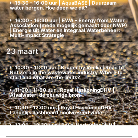
15:30 - 16:00 uur | AquaBASE | Duurzaam
water bergen. Hoe doen we dit?
16:00 - 16:30 uur | EWA - Energy from Water
Association (mede mogelijk gemaakt door NWP)
| Energie uit Water en Integraal Waterbeheer:
Multi-Impact Strategie
23 maart
10:30 - 11:00 uur | Krüger by Veolia | Road to
Net Zero in the wastewater industry. Where to
start and what are the limits?
11:00 - 11:30 uur | Royal HaskoningDHV |
Afvalwater: de eeuwige bron
11:30 - 12:00 uur | Royal HaskoningDHV |
Landelijk dashboard rioolvreemd water
12:00 - 12:30 uur | Royal HaskoningDHV |
Vetzuren als nieuwe grondstof uit de rwzi