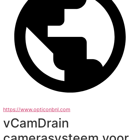
https://www.opticonbnl.com
vCamDrain
camerasysteem voor