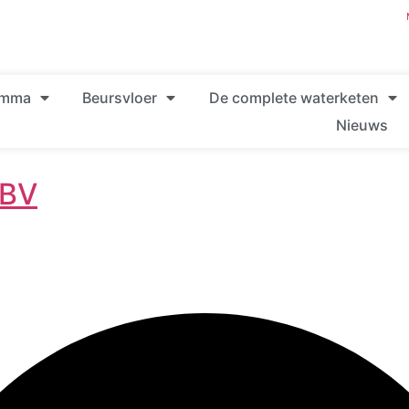
amma
Beursvloer
De complete waterketen
Nieuws
 BV